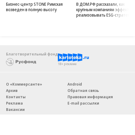
Бизнес-центр STONE Римская
В ДОМ.РФ рассказали, как
возведен в полную высоту
крупным компаниям эффектив
реализовывать ESG-стратегию
Благотворительный фонд
18+ реклама
О «Коммерсанте»
Android
Архив
Обратная связь
Контакты
Правовая информация
Реклама
E-mail рассылки
Вакансии
18+