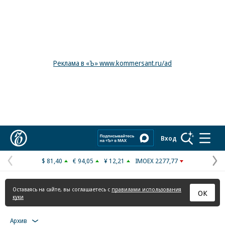
Реклама в «Ъ» www.kommersant.ru/ad
Коммерсантъ
Вход
$ 81,40
€ 94,05
¥ 12,21
IMOEX 2277,77
Предыдущая
С
страница
с
Оставаясь на сайте, вы соглашаетесь с
правилами использования
ОК
куки
Архив