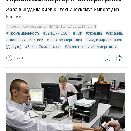
Жара вынудила Киев к "техническому" импорту из
России
Газета «Коммерсантъ» №112/П от 27.06.2016, стр. 1
Промышленность
Бывший СССР
ТЭК
Украина
Украина.
Отношения с Россией
Электроэнергетика
Владимир Степанов
(Дзагуто)
Янина Соколовская
Архив газеты «Коммерсантъ»
2 мин.