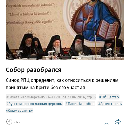
Собор разобрался
Синод РПЦ определит, как относиться к решениям,
принятым на Крите без его участия
Газета «Коммерсантъ» №112/П от 27.06.2016, стр. 5
Общество
Русская православная церковь
Павел Коробов
Архив газеты
«Коммерсантъ»
2 мин.