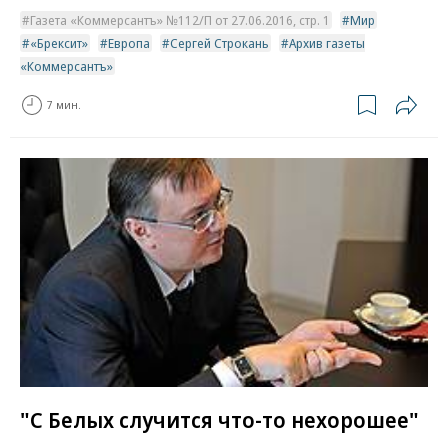
Газета «Коммерсантъ» №112/П от 27.06.2016, стр. 1
Мир
«Брексит»
Европа
Сергей Строкань
Архив газеты
«Коммерсантъ»
7 мин.
"С Белых случится что-то нехорошее"