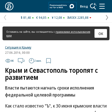
Коммерсантъ
Вход
$ 81,40
€ 94,05
¥ 12,08
IMOEX 2285,88
Предыдущая
С
страница
с
Оставаясь на сайте, вы соглашаетесь с
правилами использования
ОК
куки
Ситуация в Крыму
27.06.2016, 00:00
4K
2
2 мин.
Крым и Севастополь торопят с
развитием
Власти пытаются нагнать сроки исполнения
федеральной целевой программы
Как стало известно "Ъ", к 30 июня крымские власти