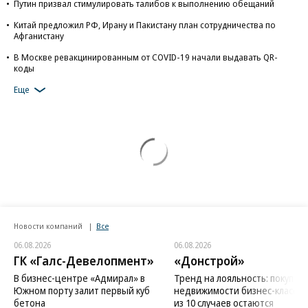
Путин призвал стимулировать талибов к выполнению обещаний
Китай предложил РФ, Ирану и Пакистану план сотрудничества по
Афганистану
В Москве ревакцинированным от COVID-19 начали выдавать QR-
коды
Еще
Новости компаний
Все
06.08.2026
06.08.2026
ГК «Галс-Девелопмент»
«Донстрой»
В бизнес-центре «Адмирал» в
Тренд на лояльность: покупат
Южном порту залит первый куб
недвижимости бизнес-класса в
бетона
из 10 случаев остаются