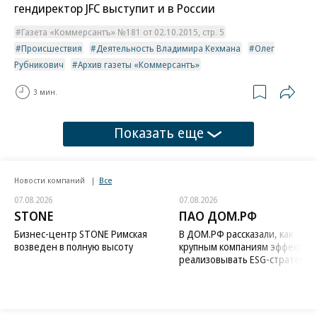
гендиректор JFC выступит и в России
Газета «Коммерсантъ» №181 от 02.10.2015, стр. 5
Происшествия
Деятельность Владимира Кехмана
Олег
Рубникович
Архив газеты «Коммерсантъ»
3 мин.
Показать еще
Новости компаний
Все
07.08.2026
07.08.2026
STONE
ПАО ДОМ.РФ
Бизнес-центр STONE Римская
В ДОМ.РФ рассказали, как
возведен в полную высоту
крупным компаниям эффектив
реализовывать ESG-стратегию