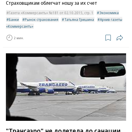
Страховщикам облегчат ношу за их счет
Газета «Коммерсантъ» №181 от 02.10.2015, стр. 1
Экономика
Банки
Рынок страхования
Татьяна Гришина
Архив газеты
«Коммерсантъ»
2 мин.
"Трансаэро" не долетела до санации