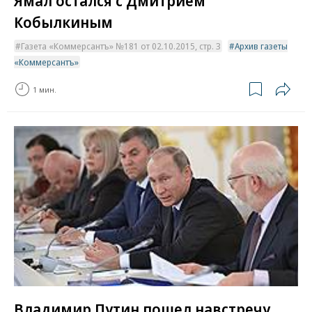
Ямал остался с Дмитрием
Кобылкиным
Газета «Коммерсантъ» №181 от 02.10.2015, стр. 3
Архив газеты
«Коммерсантъ»
1 мин.
Владимир Путин пошел навстречу