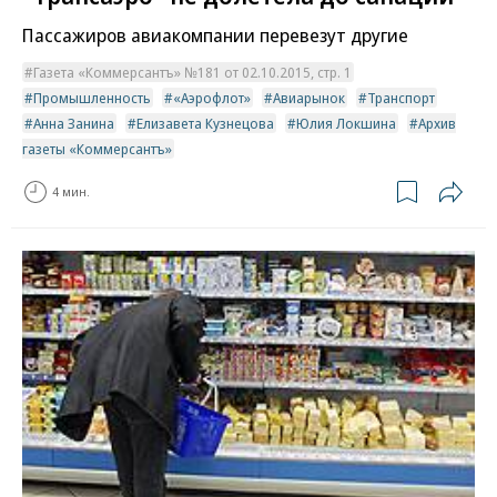
Пассажиров авиакомпании перевезут другие
Газета «Коммерсантъ» №181 от 02.10.2015, стр. 1
Промышленность
«Аэрофлот»
Авиарынок
Транспорт
Анна Занина
Елизавета Кузнецова
Юлия Локшина
Архив
газеты «Коммерсантъ»
4 мин.