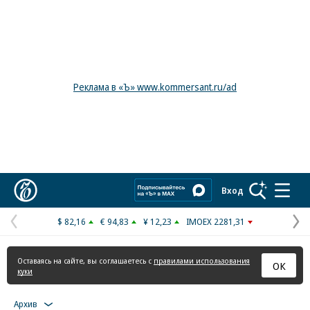
Реклама в «Ъ» www.kommersant.ru/ad
Коммерсантъ
Вход
$ 82,16
€ 94,83
¥ 12,23
IMOEX 2281,31
Предыдущая
С
страница
с
Оставаясь на сайте, вы соглашаетесь с
правилами использования
ОК
куки
Архив