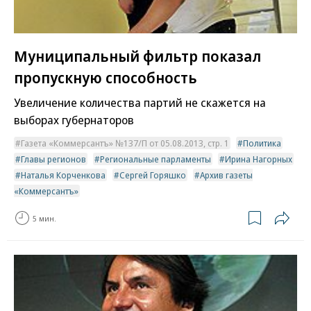
Муниципальный фильтр показал
пропускную способность
Увеличение количества партий не скажется на
выборах губернаторов
Газета «Коммерсантъ» №137/П от 05.08.2013, стр. 1
Политика
Главы регионов
Региональные парламенты
Ирина Нагорных
Наталья Корченкова
Сергей Горяшко
Архив газеты
«Коммерсантъ»
5 мин.