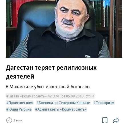
Дагестан теряет религиозных
деятелей
В Махачкале убит известный богослов
Газета «Коммерсантъ» №137/П от 05.08.2013, стр. 4
Происшествия
Боевики на Северном Кавказе
Терроризм
Юлия Рыбина
Архив газеты «Коммерсантъ»
2 мин.