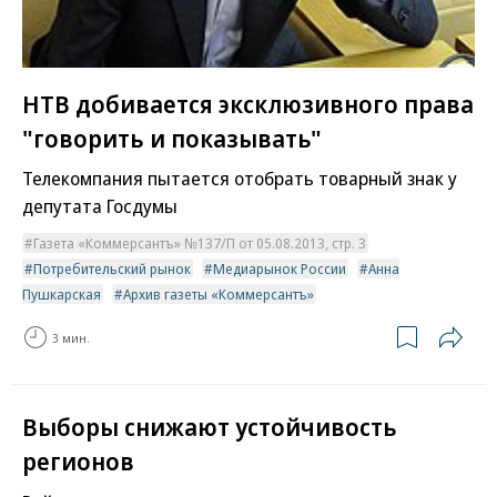
НТВ добивается эксклюзивного права
"говорить и показывать"
Телекомпания пытается отобрать товарный знак у
депутата Госдумы
Газета «Коммерсантъ» №137/П от 05.08.2013, стр. 3
Потребительский рынок
Медиарынок России
Анна
Пушкарская
Архив газеты «Коммерсантъ»
3 мин.
Выборы снижают устойчивость
регионов