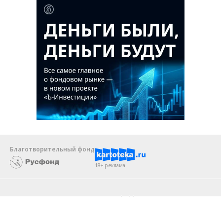
Благотворительный фонд
18+ реклама
О «Коммерсанте»
Android
Архив
Обратная связь
Контакты
Правовая информация