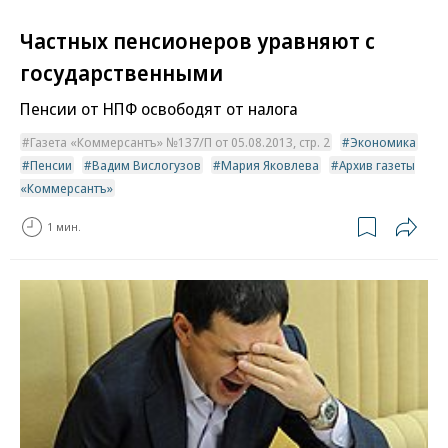
Частных пенсионеров уравняют с
государственными
Пенсии от НПФ освободят от налога
Газета «Коммерсантъ» №137/П от 05.08.2013, стр. 2
Экономика
Пенсии
Вадим Вислогузов
Мария Яковлева
Архив газеты
«Коммерсантъ»
1 мин.