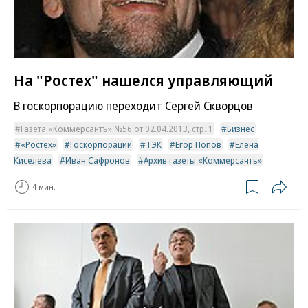
На "Ростех" нашелся управляющий
В госкорпорацию переходит Сергей Скворцов
Газета «Коммерсантъ» №56 от 02.04.2013, стр. 1
Бизнес
«Ростех»
Госкорпорации
ТЭК
Егор Попов
Елена
Киселева
Иван Сафронов
Архив газеты «Коммерсантъ»
4 мин.