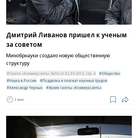
Дмитрий Ливанов пришел к ученым
за советом
Минобрнауки создало новую общественную
структуру
Газета «Коммерсантъ» №56 от 02.04.2013, стр. 4
Общество
Наука в России
Подделка и плагиат научных трудов
Александр Черных
Архив газеты «Коммерсантъ»
2 мин.