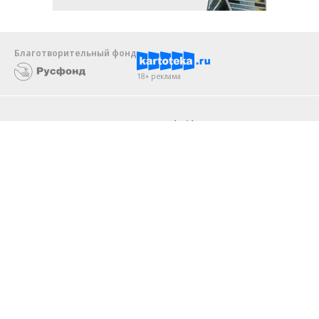
Благотворительный фонд
18+ реклама
О «Коммерсанте»
Android
Архив
Обратная связь
Контакты
Правовая информация
Реклама
E-mail рассылки
Вакансии
18+
© АО «Коммерсантъ». 127006, Москва, Оружейный переулок д. 41,
тел. +7 (495) 797-69-70.
Сетевое издание «Коммерсантъ» (доменное имя сайта:
kommersant.ru) зарегистрировано Федеральной службой