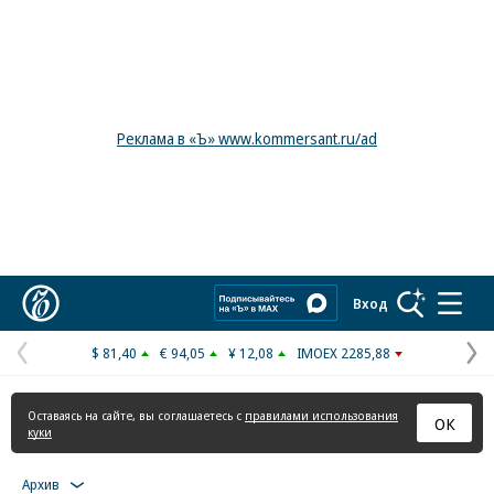
Реклама в «Ъ» www.kommersant.ru/ad
Коммерсантъ
Вход
$ 81,40
€ 94,05
¥ 12,08
IMOEX 2285,88
Предыдущая
С
страница
с
Оставаясь на сайте, вы соглашаетесь с
правилами использования
ОК
куки
Архив