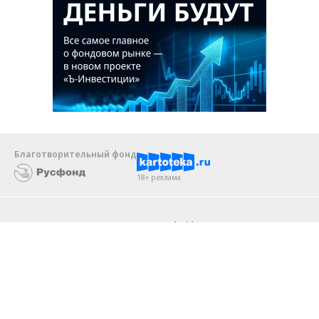
Благотворительный фонд
18+ реклама
О «Коммерсанте»
Android
Архив
Обратная связь
Контакты
Правовая информация
Реклама
E-mail рассылки
Вакансии