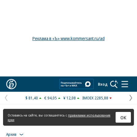
Реклама в «Ъ» www.kommersant.ru/ad
Коммерсантъ
Вход
$ 81,40
€ 94,05
¥ 12,08
IMOEX 2285,88
Предыдущая
С
страница
с
Оставаясь на сайте, вы соглашаетесь с
правилами использования
ОК
куки
Архив