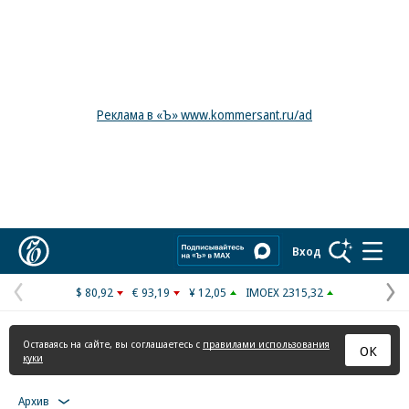
Реклама в «Ъ» www.kommersant.ru/ad
Коммерсантъ
Вход
$ 80,92
€ 93,19
¥ 12,05
IMOEX 2315,32
Предыдущая
С
страница
с
Оставаясь на сайте, вы соглашаетесь с
правилами использования
ОК
куки
Архив