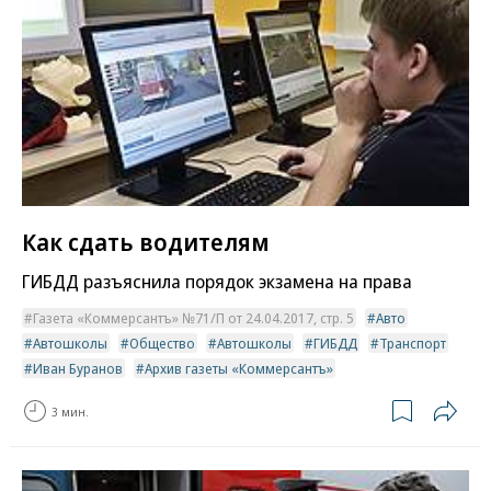
Как сдать водителям
ГИБДД разъяснила порядок экзамена на права
Газета «Коммерсантъ» №71/П от 24.04.2017, стр. 5
Авто
Автошколы
Общество
Автошколы
ГИБДД
Транспорт
Иван Буранов
Архив газеты «Коммерсантъ»
3 мин.