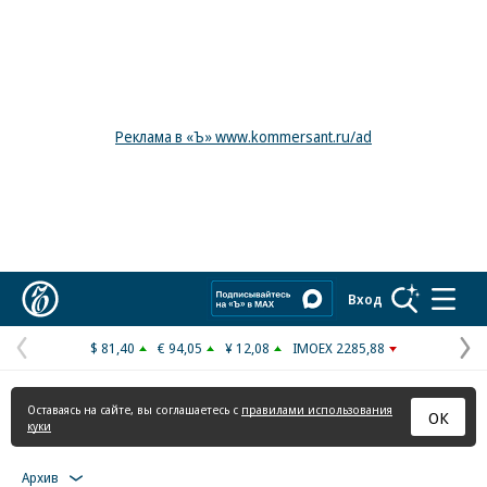
Реклама в «Ъ» www.kommersant.ru/ad
Коммерсантъ
Вход
$ 81,40
€ 94,05
¥ 12,08
IMOEX 2285,88
Предыдущая
С
страница
с
Оставаясь на сайте, вы соглашаетесь с
правилами использования
ОК
куки
Архив