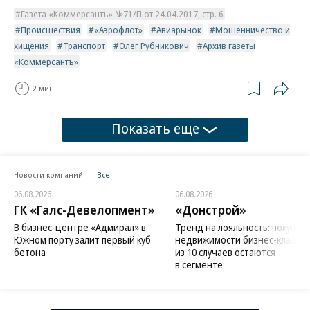
Газета «Коммерсантъ» №71/П от 24.04.2017, стр. 6
Происшествия
«Аэрофлот»
Авиарынок
Мошенничество и
хищения
Транспорт
Олег Рубникович
Архив газеты
«Коммерсантъ»
2 мин.
Показать еще
Новости компаний
Все
06.08.2026
06.08.2026
ГК «Галс-Девелопмент»
«Донстрой»
В бизнес-центре «Адмирал» в
Тренд на лояльность: покупат
Южном порту залит первый куб
недвижимости бизнес-класса в
бетона
из 10 случаев остаются
в сегменте