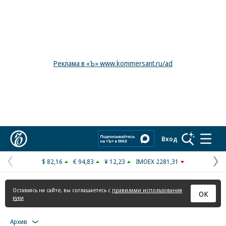
Реклама в «Ъ» www.kommersant.ru/ad
Коммерсантъ
Вход
$ 82,16
€ 94,83
¥ 12,23
IMOEX 2281,31
Предыдущая
С
страница
с
Оставаясь на сайте, вы соглашаетесь с
правилами использования
ОК
куки
Архив