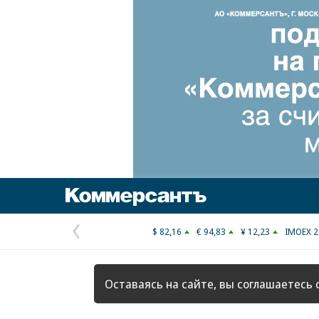
Коммерсантъ
$ 82,16
€ 94,83
¥ 12,23
IMOEX 2
Предыдущая
страница
Оставаясь на сайте, вы соглашаетесь 