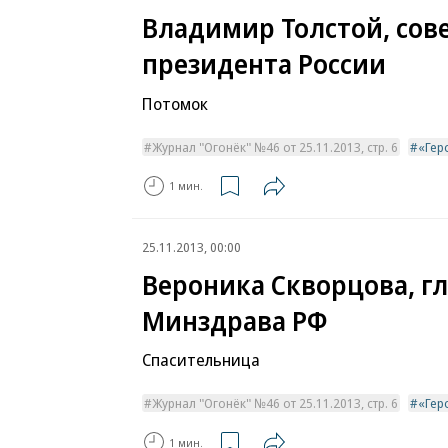
Владимир Толстой, сов
президента России
Потомок
Журнал "Огонёк" №46 от 25.11.2013, стр. 6
«Гер
1 мин.
25.11.2013, 00:00
Вероника Скворцова, г
Минздрава РФ
Спасительница
Журнал "Огонёк" №46 от 25.11.2013, стр. 6
«Гер
1 мин.