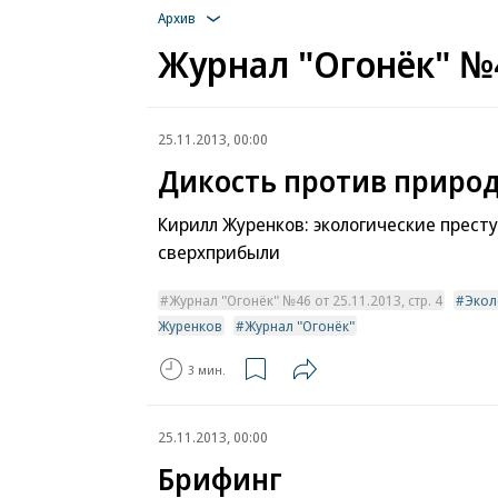
Архив
Журнал "Огонёк" №4
25.11.2013, 00:00
Дикость против приро
Кирилл Журенков: экологические прест
сверхприбыли
Журнал "Огонёк" №46 от 25.11.2013, стр. 4
Экол
Журенков
Журнал "Огонёк"
3 мин.
25.11.2013, 00:00
Брифинг