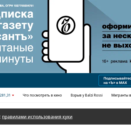
Реклама в «Ъ» www.kommersant.ru/ad
281,31
Что посмотреть в кино
Взрыв у Balzi Rossi
Мигранты в
с
правилами использования куки