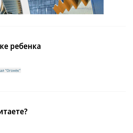
ске ребенка
ал "Огонёк"
итаете?