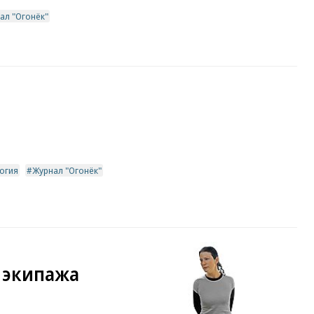
ал "Огонёк"
огия
Журнал "Огонёк"
н экипажа