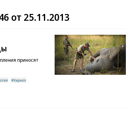
6 от 25.11.2013
ды
упления приносят
огия
Кирилл