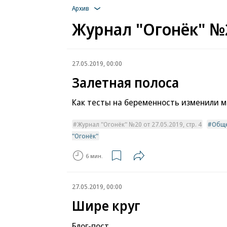
Архив
Журнал "Огонёк" №2
27.05.2019, 00:00
Залетная полоса
Как тесты на беременность изменили 
Журнал "Огонёк" №20 от 27.05.2019, стр. 4
Обще
"Огонёк"
6 мин.
27.05.2019, 00:00
Шире круг
Блог-пост