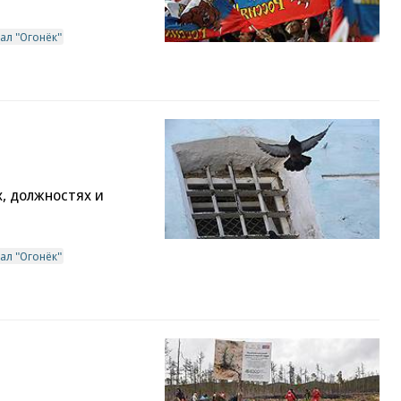
ал "Огонёк"
х, должностях и
ал "Огонёк"