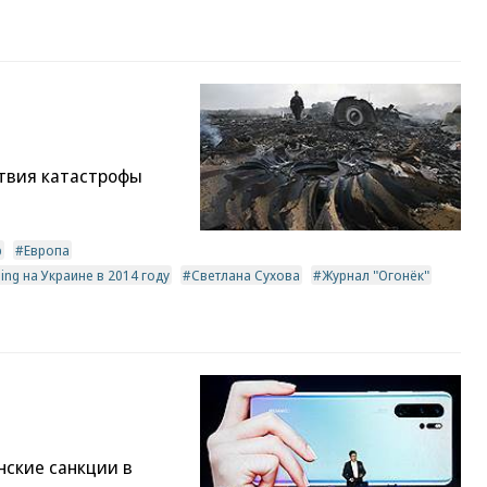
ствия катастрофы
р
Европа
ng на Украине в 2014 году
Светлана Сухова
Журнал "Огонёк"
нские санкции в