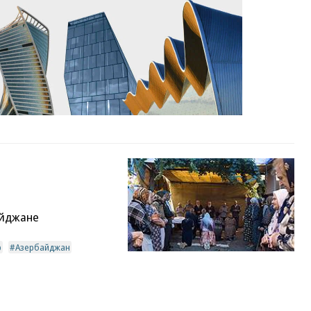
айджане
р
Азербайджан