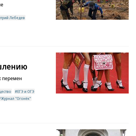
не
трий Лебедев
шлению
х перемен
ество
ЕГЭ и ОГЭ
Журнал "Огонёк"