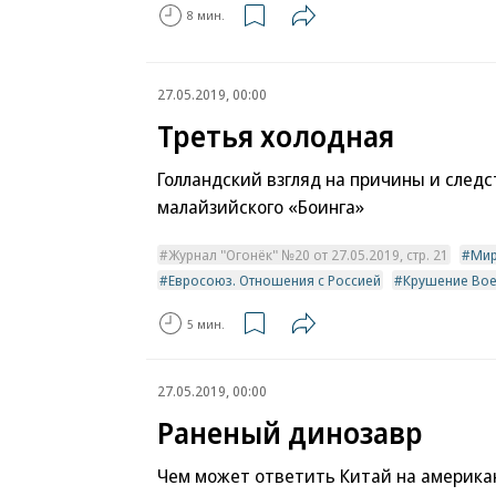
8 мин.
27.05.2019, 00:00
Третья холодная
Голландский взгляд на причины и след
малайзийского «Боинга»
Журнал "Огонёк" №20 от 27.05.2019, стр. 21
Ми
Евросоюз. Отношения с Россией
Крушение Boei
5 мин.
27.05.2019, 00:00
Раненый динозавр
Чем может ответить Китай на америка