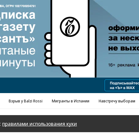
Реклама в «Ъ» www.kommersant.ru/ad
Взрыв у Balzi Rossi
Мигранты в Испании
Навстречу выборам
с
правилами использования куки