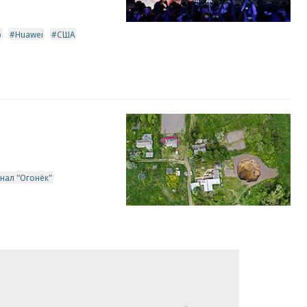
р
Huawei
США
нал "Огонёк"