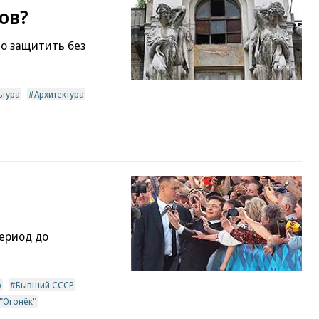
ов?
о защитить без
ьтура
Архитектура
период до
р
Бывший СССР
"Огонёк"