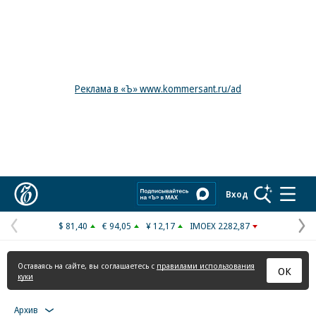
Реклама в «Ъ» www.kommersant.ru/ad
Коммерсантъ
Вход
$ 81,40
€ 94,05
¥ 12,17
IMOEX 2282,87
Предыдущая
С
страница
с
Оставаясь на сайте, вы соглашаетесь с
правилами использования
ОК
куки
Архив