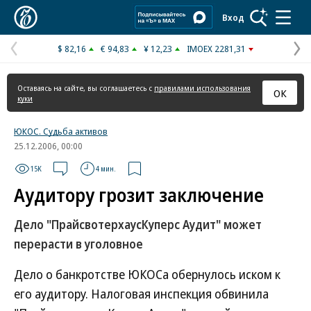
Коммерсантъ
Вход
$ 82,16
€ 94,83
¥ 12,23
IMOEX 2281,31
Предыдущая
С
страница
с
Оставаясь на сайте, вы соглашаетесь с
правилами использования
ОК
куки
ЮКОС. Судьба активов
25.12.2006, 00:00
15K
4 мин.
Аудитору грозит заключение
Дело "ПрайсвотерхаусКуперс Аудит" может
перерасти в уголовное
Дело о банкротстве ЮКОСа обернулось иском к
его аудитору. Налоговая инспекция обвинила