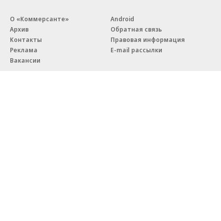
О «Коммерсанте»
Android
Архив
Обратная связь
Контакты
Правовая информация
Реклама
E-mail рассылки
Вакансии
18+
© АО «Коммерсантъ». 127006, Москва, Оружейный переулок д. 41,
тел. +7 (495) 797-69-70.
Сетевое издание «Коммерсантъ» (доменное имя сайта:
kommersant.ru) зарегистрировано Федеральной службой
по надзору в сфере связи, информационных технологий и массовых
коммуникаций (Роскомнадзор), регистрационный номер и дата
принятия решения о регистрации: серия
Эл № ФС77-76922
от 11 октября 2019 г.
Партнерские проекты/материалы, новости компаний, материалы
с пометкой «Промо» и «Официальное сообщение» опубликованы
на коммерческой основе.