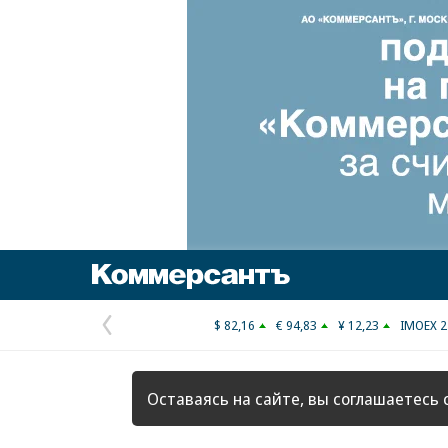
Коммерсантъ
$ 82,16
€ 94,83
¥ 12,23
IMOEX 2
Предыдущая
страница
Оставаясь на сайте, вы соглашаетесь 