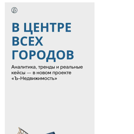
то:
митрий