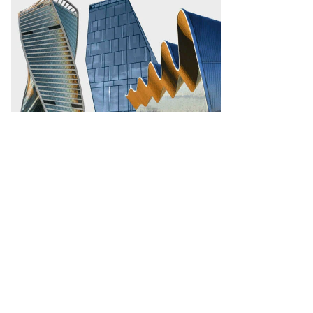
ханин,
ммерсантъ