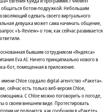
ша» Евгения Куйда и программист Филипп
м общаться ботом-подружкой. Небольшим
позволяющий одевать своего виртуального
уальная девушка может сама начинать общение,
апрос «Ъ-Review» о том, как сейчас развивается
 ответили.
 основанная бывшим сотрудником «Яндекса»
пания Eva AI. Ничего принципиально нового в
ушка-бот, помещенная в приложение.
имени Chloe cоpдало digital-агентство «Ракета».
ве, сейчас есть только веб-версия Chloe,
помощника. С Chloe можно поговорить о погоде,
ы о своем внешнем виде. Протестировать
тории не получится, как сообщили в «Ракете»,