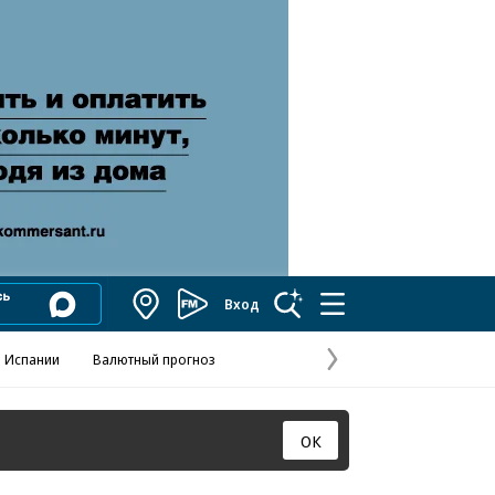
Вход
Коммерсантъ
FM
 Испании
Валютный прогноз
Навстречу выбора
Отношения С
Эксклюзивы
Следующая
страница
ОК