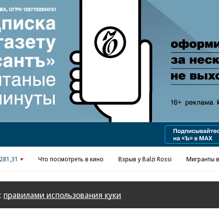
Реклама в «Ъ» www.kommersant.ru/ad
281,31
Что посмотреть в кино
Взрыв у Balzi Rossi
Мигранты в
с
правилами использования куки