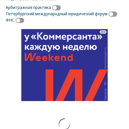
Арбитражная практика
Петербургский международный юридический форум
ФНС
Новости партнеров
ВСУ точно получат десятки тысяч новых
солдат
Путин озвучил итоговый план СВО
Зеленский неожиданно высказался о
возвращении Крыма
Заставим раскаяться: союзник России
дал грозное обещание