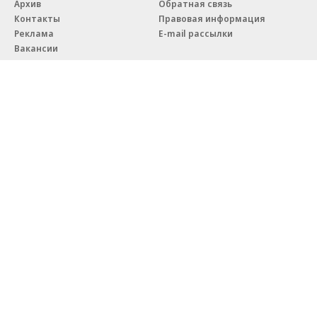
реализовывать ESG-стратегию
Благотворительный фонд
18+ реклама
О «Коммерсанте»
Android
Архив
Обратная связь
Контакты
Правовая информация
Реклама
E-mail рассылки
Вакансии
18+
© АО «Коммерсантъ». 127006, Москва, Оружейный переулок д. 41,