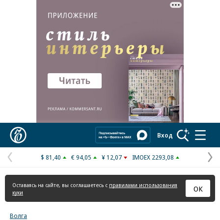
Реклама в «Ъ» www.kommersant.ru/ad
Коммерсантъ
Вход
$ 81,40
€ 94,05
¥ 12,07
IMOEX 2293,08
Предыдущая
С
страница
с
Оставаясь на сайте, вы соглашаетесь с
правилами использования
ОК
куки
Волга