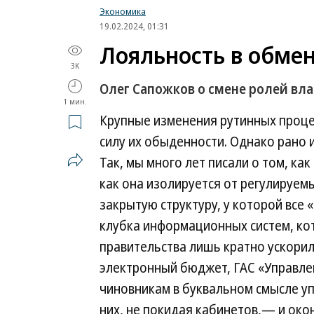
Экономика
19.02.2024, 01:31
Лояльность в обме
3K
Олег Сапожков о смене ролей вла
1 мин.
Крупные изменения рутинных проце
силу их обыденности. Однако рано и
Так, мы много лет писали о том, ка
как она изолируется от регулируем
закрытую структуру, у которой все 
клубка информационных систем, ко
правительства лишь кратно ускорил 
электронный бюджет, ГАС «Управле
чиновникам в буквальном смысле уп
них, не покидая кабинетов,— и ок