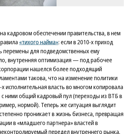
 на кадровом обеспечении правительства, в нем
правила
«тихого найма»
: если в 2010-х приход
ть перемены для подведомственных ему
вило, внутренняя оптимизация — под рабочее
й корпорации нашелся более подходящий
ламентами такова, что на изменение политики
0-х исполнительная власть во многом копировала
 с ними общий кадровый пул (переходы из ВТБ в
имер, нормой). Теперь же ситуация выглядит
степенно проникает в жизнь бизнеса, превращая
ации в «младшего партнера» властей в
 неконтролируемый передел внутреннего рынка.