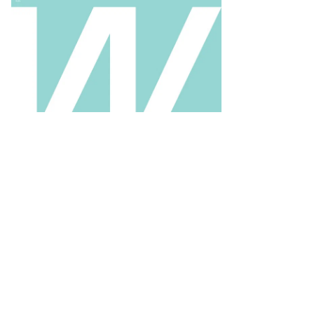
ег
пожков
то:
атолий
анов,
ммерсантъ