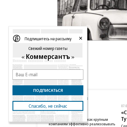
Подпишитесь на рассылку
Свежий номер газеты
Коммерсантъ
ПОДПИСАТЬСЯ
Новости компаний
Все
Спасибо, не сейчас
07.08.2026
07.
ПАО ДОМ.РФ
«С
Ту
В ДОМ.РФ рассказали, как крупным
компаниям эффективно реализовывать
Сер