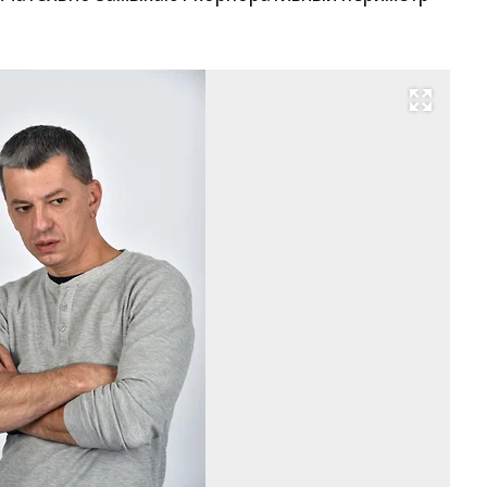
Развернуть на весь экран
Ол
Са
Фо
Ан
Жд
Ко