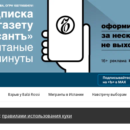
Реклама в «Ъ» www.kommersant.ru/ad
Взрыв у Balzi Rossi
Мигранты в Испании
Навстречу выборам
с
правилами использования куки