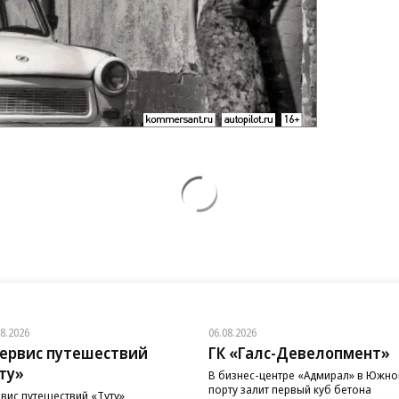
08.2026
06.08.2026
ервис путешествий
ГК «Галс-Девелопмент»
ту»
В бизнес-центре «Адмирал» в Южн
порту залит первый куб бетона
вис путешествий «Туту»