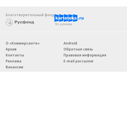
Благотворительный фонд
18+ реклама
О «Коммерсанте»
Android
Архив
Обратная связь
Контакты
Правовая информация
Реклама
E-mail рассылки
Вакансии
18+
© АО «Коммерсантъ». 127006, Москва, Оружейный переулок д. 41,
тел. +7 (495) 797-69-70.
Сетевое издание «Коммерсантъ» (доменное имя сайта:
kommersant.ru) зарегистрировано Федеральной службой
по надзору в сфере связи, информационных технологий и массовых
коммуникаций (Роскомнадзор), регистрационный номер и дата