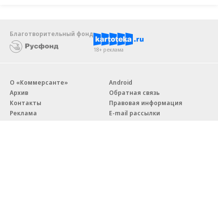
Благотворительный фонд
18+ реклама
О «Коммерсанте»
Android
Архив
Обратная связь
Контакты
Правовая информация
Реклама
E-mail рассылки
Вакансии
18+
© АО «Коммерсантъ». 127006, Москва, Оружейный переулок д. 41,
тел. +7 (495) 797-69-70.
Сетевое издание «Коммерсантъ» (доменное имя сайта:
kommersant.ru) зарегистрировано Федеральной службой
по надзору в сфере связи, информационных технологий и массовых