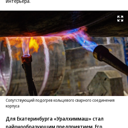
интерьера.
Развернуть на
Сопутствующий подогрев кольцевого сварного соединения
корпуса
Для Екатеринбурга «Уралхиммаш» стал
районообразующим предприятием. Его