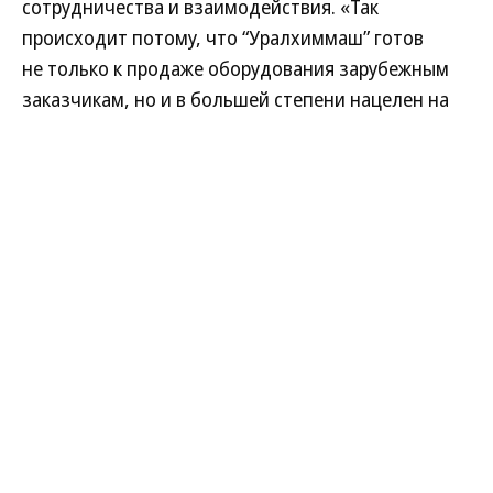
сотрудничества и взаимодействия. «Так
происходит потому, что “Уралхиммаш” готов
не только к продаже оборудования зарубежным
заказчикам, но и в большей степени нацелен на
стратегическое развитие двухстороннего
сотрудничества в части создания необходимого
оборудования, с учетом того, что у нас все есть
для расширения производственных мощностей.
Мы уверены, что такой подход — залог крепких
и долгосрочных деловых отношений»,—
добавила она.
Поделиться
Читайте нас в
MAX
и в
Телеграме