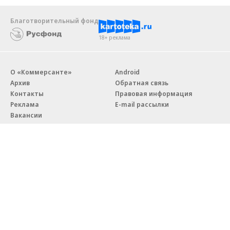
Благотворительный фонд
18+ реклама
О «Коммерсанте»
Android
Архив
Обратная связь
Контакты
Правовая информация
Реклама
E-mail рассылки
Вакансии
18+
© АО «Коммерсантъ». 127006, Москва, Оружейный переулок д. 41,
тел. +7 (495) 797-69-70.
Сетевое издание «Коммерсантъ» (доменное имя сайта:
kommersant.ru) зарегистрировано Федеральной службой
по надзору в сфере связи, информационных технологий и массовых
коммуникаций (Роскомнадзор), регистрационный номер и дата