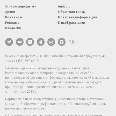
О «Коммерсанте»
Android
Архив
Обратная связь
Контакты
Правовая информация
Реклама
E-mail рассылки
Вакансии
18+
© АО «Коммерсантъ». 127006, Москва, Оружейный переулок д. 41,
тел. +7 (495) 797-69-70.
Сетевое издание «Коммерсантъ» (доменное имя сайта:
kommersant.ru) зарегистрировано Федеральной службой
по надзору в сфере связи, информационных технологий и массовых
коммуникаций (Роскомнадзор), регистрационный номер и дата
принятия решения о регистрации: серия
Эл № ФС77-76922
от 11 октября 2019 г.
Партнерские проекты/материалы, новости компаний, материалы
с пометкой «Промо» и «Официальное сообщение» опубликованы
на коммерческой основе.
На kommersant.ru применяются рекомендательные технологии.