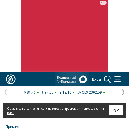
Реклама в «Ъ» www.kommersant.ru/ad
Коммерсантъ
Вход
$ 81,40
€ 94,05
¥ 12,16
IMOEX 2302,59
Предыдущая
С
страница
с
Оставаясь на сайте, вы соглашаетесь с
правилами использования
ОК
куки
Прикамье