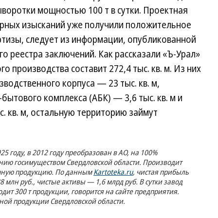
ыворотки мощностью 100 т в сутки. Проектная
ерных изысканий уже получили положительное
ртизы, следует из информации, опубликованной
го реестра заключений. Как рассказали «Ъ-Урал»
о производства составит 272,4 тыс. кв. м. Из них
одственного корпуса — 23 тыс. кв. м,
ытового комплекса (АБК) — 3,6 тыс. кв. м и
. кв. м, остальную территорию займут
5 году, в 2012 году преобразован в АО, на 100%
нию госимуществом Свердловской области. Производит
очную продукцию. По данным
Kartoteka.ru
, чистая прибыль
8 млн руб., чистые активы — 1,6 млрд руб. В сутки завод
дит 300 т продукции, говорится на сайте предприятия.
ной продукции Свердловской области.