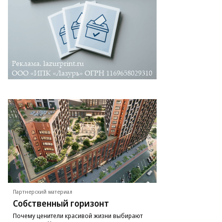
рспективе
оизводство
ра
анируют
еличить
с.
тки
то:
адислав
ншаков,
ммерсантъ
Партнерский материал
Собственный горизонт
Почему ценители красивой жизни выбирают