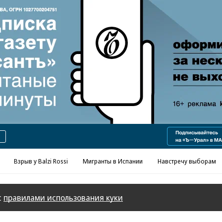
Реклама в «Ъ» www.kommersant.ru/ad
Взрыв у Balzi Rossi
Мигранты в Испании
Навстречу выборам
с
правилами использования куки