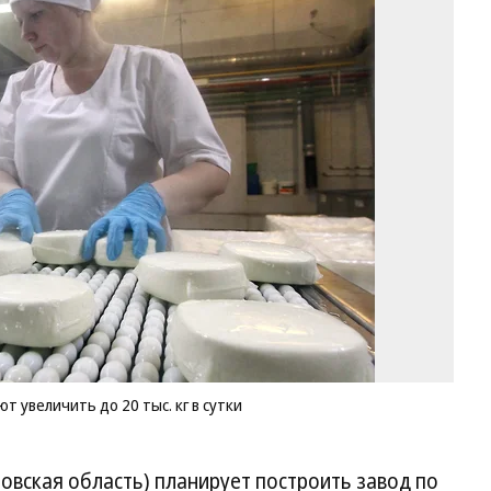
В
пе
пр
сы
пл
ув
до
20
ты
кг
в
су
Фо
Вл
Ло
Ко
 увеличить до 20 тыс. кг в сутки
овская область) планирует построить завод по