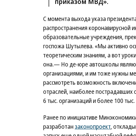
приказом МВД».
С момента выхода указа президент
распространения коронавирусной и
образовательные учреждения, прек
госпожа Шутылева. «Мы активно ос
теоретическим знаниям, а вот уро
она.— Но де-юре автошколы являю
организациями, и им тоже нужны м
рассмотреть возможность включени
отраслей, наиболее пострадавших о
6 тыс. организаций и более 100 тыс.
Ранее по инициативе Минэкономик
разработан
законопроект
, отклад
запуск еще одной масштабной ре