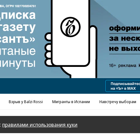
Реклама в «Ъ» www.kommersant.ru/ad
Взрыв у Balzi Rossi
Мигранты в Испании
Навстречу выборам
с
правилами использования куки