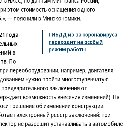
ЛОНАСС, по данным Минтранса России,
 при этом стоимость оснащения одного
б.»,— пояснили в Минэкономики.
21 года
ГИБДД из-за коронавируса
переходит на особый
дельных
режим работы
ний в
ств
. По
при переоборудовании, например, двигателя
удованием нужно пройти многоступенчатую
 предварительного заключения от
ерждает возможность внесения изменений). На
осит решение об изменении конструкции.
ботает электронный реестр заключений: при
спектор не разрешит устанавливать в автомобиле