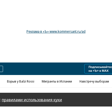
Реклама в «Ъ» www.kommersant.ru/ad
Взрыв у Balzi Rossi
Мигранты в Испании
Навстречу выборам
с
правилами использования куки