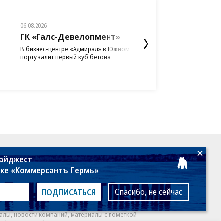
06.08.2026
06.08.2026
06.08.2026
06.08.2026
06.08.2026
05.08.2026
05.08.2026
ГК «Галс-Девелопмент»
«Донстрой»
АО «Газпромбанк
«Сервис путешес
ПАО «ВымпелКом
ПАО «ВымпелКом
АО «Банк ДОМ.РФ
Туту»
В бизнес-центре «Адмирал» в Южном
Тренд на лояльность: по
«АгроНэкст» разместил о
«Билайн» расширил сеть
Beeline Cloud и PlatformC
Банк ДОМ.РФ в 2,5 раза н
порту залит первый куб бетона
недвижимости бизнес-клас
на 700 млн юаней
крупнейшими дата-центр
холодное S3-хранилище 
объемы кредитования п
«Туту» поддержит благо
случаев остаются в сегме
данных бизнеса
ИЖС с эскроу
фонд «Линия Жизни»
18+
дайджест
лке «Коммерсантъ Пермь»
Спасибо, не сейчас
ПОДПИСАТЬСЯ
алы, новости компаний, материалы с пометкой