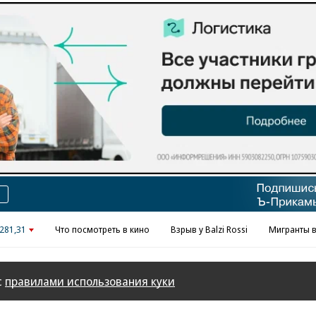
Реклама в «Ъ» www.kommersant.ru/ad
281,31
Что посмотреть в кино
Взрыв у Balzi Rossi
Мигранты в
с
правилами использования куки