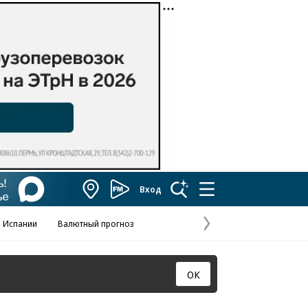
Вход
Коммерсантъ
FM
 Испании
Валютный прогноз
Навстречу выбора
Отношения С
Эксклюзивы
Следующая
страница
ОК