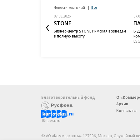
Новости компаний
Все
07.08.2026
07.
STONE
П
Бизнес-центр STONE Римская возведен
В Д
в полную высоту
ком
ESG
Благотворительный фонд
О «Коммер
Архив
Контакты
18+ реклама
© АО «Коммерсантъ». 127006, Москва, Оружейный пе