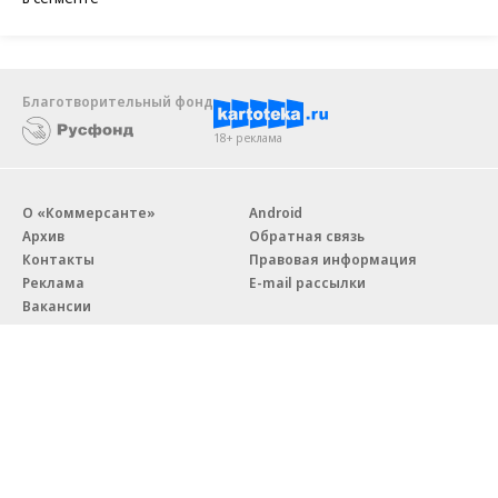
Благотворительный фонд
18+ реклама
О «Коммерсанте»
Android
Архив
Обратная связь
Контакты
Правовая информация
Реклама
E-mail рассылки
Вакансии
18+
© АО «Коммерсантъ». 127006, Москва, Оружейный переулок д. 41,
тел. +7 (495) 797-69-70.
Сетевое издание «Коммерсантъ» (доменное имя сайта: