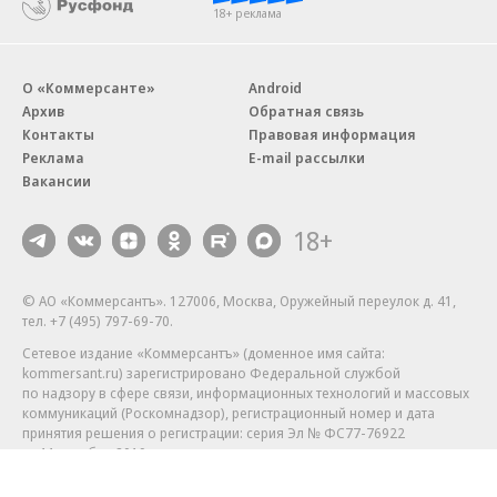
18+ реклама
О «Коммерсанте»
Android
Архив
Обратная связь
Контакты
Правовая информация
Реклама
E-mail рассылки
Вакансии
18+
© АО «Коммерсантъ». 127006, Москва, Оружейный переулок д. 41,
тел. +7 (495) 797-69-70.
Сетевое издание «Коммерсантъ» (доменное имя сайта:
kommersant.ru) зарегистрировано Федеральной службой
по надзору в сфере связи, информационных технологий и массовых
коммуникаций (Роскомнадзор), регистрационный номер и дата
принятия решения о регистрации: серия
Эл № ФС77-76922
от 11 октября 2019 г.
Партнерские проекты/материалы, новости компаний, материалы