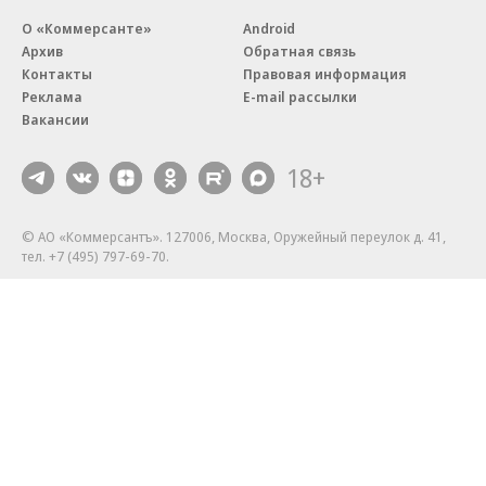
О «Коммерсанте»
Android
Архив
Обратная связь
Контакты
Правовая информация
Реклама
E-mail рассылки
Вакансии
18+
© АО «Коммерсантъ». 127006, Москва, Оружейный переулок д. 41,
тел. +7 (495) 797-69-70.
Сетевое издание «Коммерсантъ» (доменное имя сайта:
kommersant.ru) зарегистрировано Федеральной службой
по надзору в сфере связи, информационных технологий и массовых
коммуникаций (Роскомнадзор), регистрационный номер и дата
принятия решения о регистрации: серия
Эл № ФС77-76922
от 11 октября 2019 г.
Партнерские проекты/материалы, новости компаний, материалы
с пометкой «Промо» и «Официальное сообщение» опубликованы
на коммерческой основе.