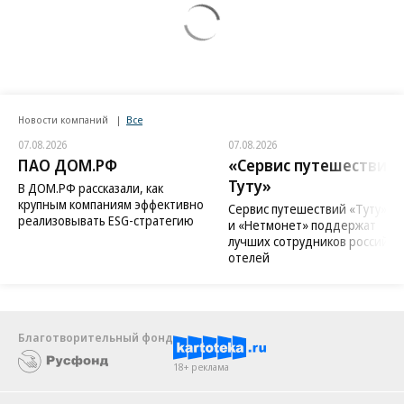
Новости компаний
Все
07.08.2026
07.08.2026
ПАО ДОМ.РФ
«Сервис путешествий
Туту»
В ДОМ.РФ рассказали, как
крупным компаниям эффективно
Сервис путешествий «Туту»
реализовывать ESG-стратегию
и «Нетмонет» поддержат
лучших сотрудников российск
отелей
Благотворительный фонд
18+ реклама