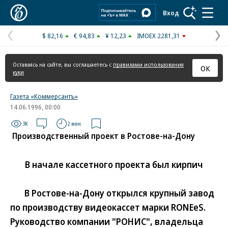
Коммерсантъ
Вход
$ 82,16
€ 94,83
¥ 12,23
IMOEX 2281,31
Предыдущая
С
страница
с
Оставаясь на сайте, вы соглашаетесь с
правилами использования
ОК
куки
Газета «Коммерсантъ»
14.06.1996, 00:00
3K
2 мин.
Производственный проект в Ростове-на-Дону
В начале кассетного проекта был кирпич
В Ростове-на-Дону открылся крупный завод
по производству видеокассет марки RONEeS.
Руководство компании "РОНИС", владельца