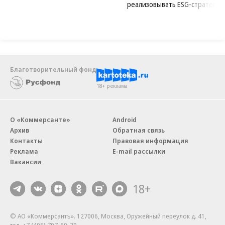
Новости компаний
Все
07.08.2026
07.08.2026
STONE
ПАО ДОМ.РФ
Бизнес-центр STONE Римская
В ДОМ.РФ рассказали, как
возведен в полную высоту
крупным компаниям эффектив
реализовывать ESG-стратегию
Благотворительный фонд
18+ реклама