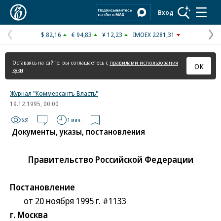
Коммерсантъ
Вход
$ 82,16
€ 94,83
¥ 12,23
IMOEX 2281,31
Предыдущая
С
страница
с
Оставаясь на сайте, вы соглашаетесь с
правилами использования
ОК
куки
Журнал "Коммерсантъ Власть"
19.12.1995, 00:00
631
1 мин.
Документы, указы, постановления
Правительство Российской Федерации
Постановление
от 20 ноября 1995 г. #1133
г. Москва