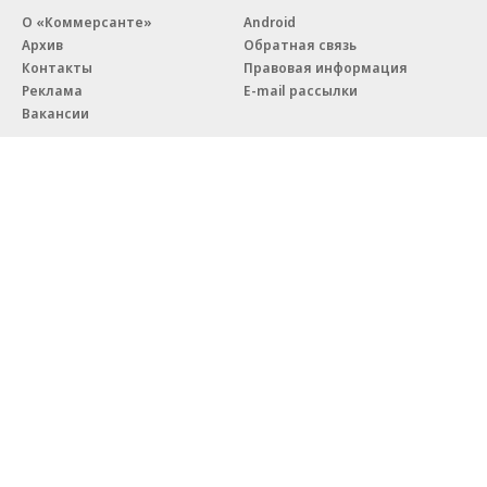
О «Коммерсанте»
Android
Архив
Обратная связь
Контакты
Правовая информация
Реклама
E-mail рассылки
Вакансии
18+
© АО «Коммерсантъ». 127006, Москва, Оружейный переулок д. 41,
тел. +7 (495) 797-69-70.
Сетевое издание «Коммерсантъ» (доменное имя сайта:
kommersant.ru) зарегистрировано Федеральной службой
по надзору в сфере связи, информационных технологий и массовых
коммуникаций (Роскомнадзор), регистрационный номер и дата
принятия решения о регистрации: серия
Эл № ФС77-76922
от 11 октября 2019 г.
Партнерские проекты/материалы, новости компаний, материалы
с пометкой «Промо» и «Официальное сообщение» опубликованы
на коммерческой основе.
На kommersant.ru применяются рекомендательные технологии.