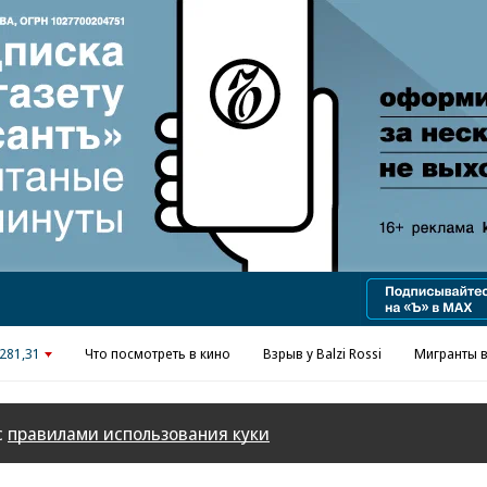
Реклама в «Ъ» www.kommersant.ru/ad
281,31
Что посмотреть в кино
Взрыв у Balzi Rossi
Мигранты в
с
правилами использования куки