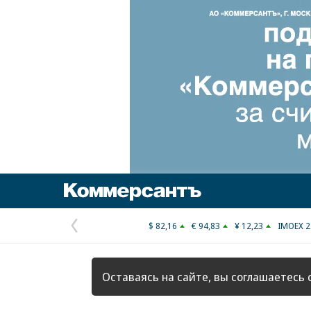
Коммерсантъ
$ 82,16
€ 94,83
¥ 12,23
IMOEX 2
Предыдущая
страница
Оставаясь на сайте, вы соглашаетесь 