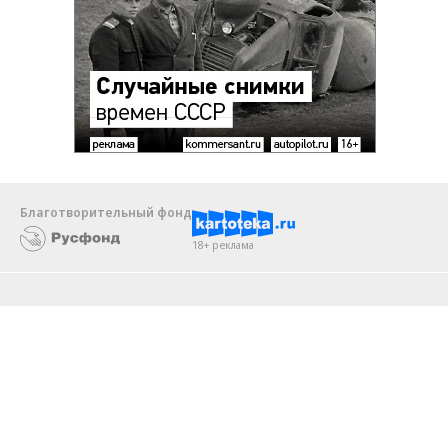
Благотворительный фонд
18+ реклама
О «Коммерсанте»
Android
Архив
Обратная связь
Контакты
Правовая информация
Реклама
E-mail рассылки
Вакансии