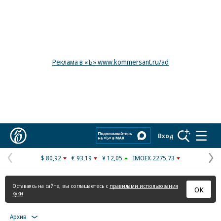
Реклама в «Ъ» www.kommersant.ru/ad
Коммерсантъ
Вход
$ 80,92
€ 93,19
¥ 12,05
IMOEX 2275,73
Предыдущая
С
страница
с
Оставаясь на сайте, вы соглашаетесь с
правилами использования
ОК
куки
Архив