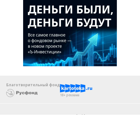
Благотворительный фонд
18+ реклама
О «Коммерсанте»
Android
Архив
Обратная связь
Контакты
Правовая информация
Реклама
E-mail рассылки