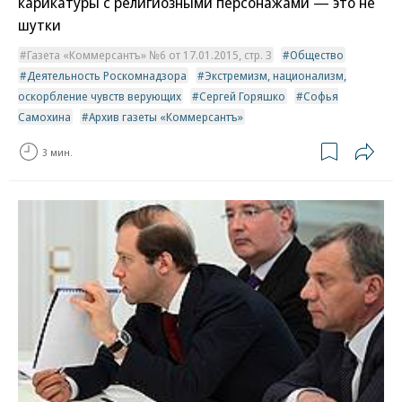
карикатуры с религиозными персонажами — это не
шутки
Газета «Коммерсантъ» №6 от 17.01.2015, стр. 3
Общество
Деятельность Роскомнадзора
Экстремизм, национализм,
оскорбление чувств верующих
Сергей Горяшко
Софья
Самохина
Архив газеты «Коммерсантъ»
3 мин.