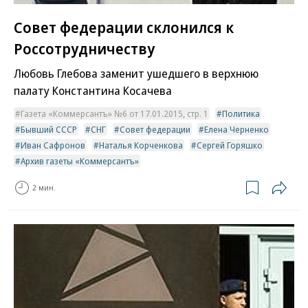
Совет федерации склонился к
Россотрудничеству
Любовь Глебова заменит ушедшего в верхнюю
палату Константина Косачева
Газета «Коммерсантъ» №6 от 17.01.2015, стр. 1
Политика
Бывший СССР
СНГ
Совет федерации
Елена Черненко
Иван Сафронов
Наталья Корченкова
Сергей Горяшко
Архив газеты «Коммерсантъ»
2 мин.