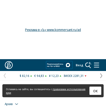
Реклама в «Ъ» www.kommersant.ru/ad
Коммерсантъ
Вход
$ 82,16
€ 94,83
¥ 12,23
IMOEX 2281,31
Предыдущая
С
страница
с
Оставаясь на сайте, вы соглашаетесь с
правилами использования
ОК
куки
Архив