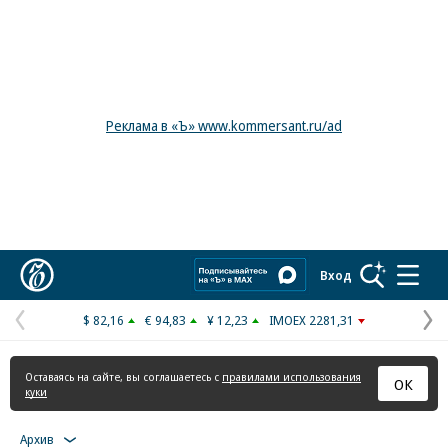
Реклама в «Ъ» www.kommersant.ru/ad
Коммерсантъ
Вход
$ 82,16
€ 94,83
¥ 12,23
IMOEX 2281,31
Предыдущая
С
страница
с
Оставаясь на сайте, вы соглашаетесь с
правилами использования
ОК
куки
Архив