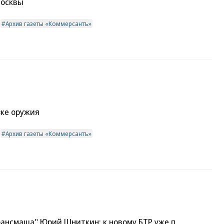
Москвы
Архив газеты «Коммерсантъ»
зке оружия
Архив газеты «Коммерсантъ»
рансмаша" Юрий Шниткин: к новому БТР уже п