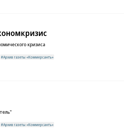
кономкризис
номического кризиса
Архив газеты «Коммерсантъ»
тель"
Архив газеты «Коммерсантъ»