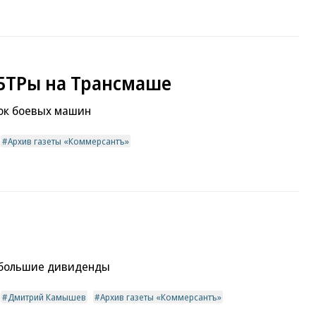
БТРы на Трансмаше
ок боевых машин
Архив газеты «Коммерсантъ»
 большие дивиденды
Дмитрий Камышев
Архив газеты «Коммерсантъ»