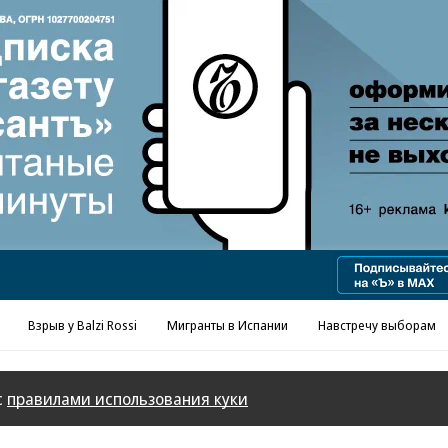
Реклама в «Ъ» www.kommersant.ru/ad
Взрыв у Balzi Rossi
Мигранты в Испании
Навстречу выборам
с
правилами использования куки