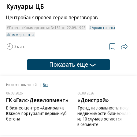
Кулуары ЦБ
Центробанк провел серию переговоров
Газета «Коммерсантъ» №181 от 22.09.1993
Архив газеты
«Коммерсантъ»
3 мин.
Показать еще
Новости компаний
Все
06.08.2026
06.08.2026
ГК «Галс-Девелопмент»
«Донстрой»
В бизнес-центре «Адмирал» в
Тренд на лояльность: покупат
Южном порту залит первый куб
недвижимости бизнес-класса в
бетона
из 10 случаев остаются
в сегменте