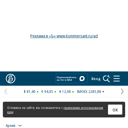
Реклама в «Ъ» www.kommersant.ru/ad
Коммерсантъ
Вход
$ 81,40
€ 94,05
¥ 12,08
IMOEX 2285,88
Предыдущая
С
страница
с
Оставаясь на сайте, вы соглашаетесь с
правилами использования
ОК
куки
Архив