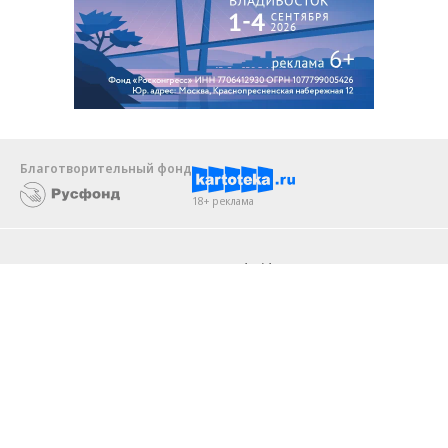
Благотворительный фонд
18+ реклама
О «Коммерсанте»
Android
Архив
Обратная связь
Контакты
Правовая информация
Реклама
E-mail рассылки
Вакансии
18+