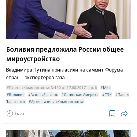
Боливия предложила России общее
мироустройство
Владимира Путина пригласили на саммит Форума
стран—экспортеров газа
Газета «Коммерсантъ» №150 от 17.08.2017, стр. 6
Мир
Боливия
Газовый рынок
Латинская Америка
ТЭК
Павел
Тарасенко
Архив газеты «Коммерсантъ»
3 мин.