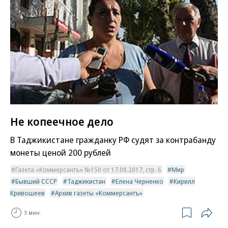
Не копеечное дело
В Таджикистане гражданку РФ судят за контрабанду
монеты ценой 200 рублей
Газета «Коммерсантъ» №150 от 17.08.2017, стр. 6
Мир
Бывший СССР
Таджикистан
Елена Черненко
Кирилл
Кривошеев
Архив газеты «Коммерсантъ»
3 мин.