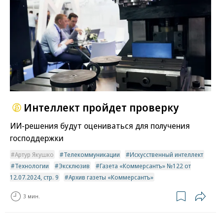
Интеллект пройдет проверку
ИИ-решения будут оцениваться для получения
господдержки
Артур Якушко
Телекоммуникации
Искусственный интеллект
Технологии
Эксклюзив
Газета «Коммерсантъ» №122 от
12.07.2024, стр. 9
Архив газеты «Коммерсантъ»
3 мин.