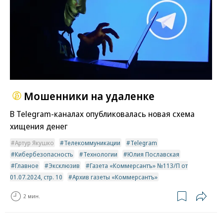
Мошенники на удаленке
В Telegram-каналах опубликовалась новая схема
хищения денег
Артур Якушко
Телекоммуникации
Telegram
Кибербезопасность
Технологии
Юлия Пославская
Главное
Эксклюзив
Газета «Коммерсантъ» №113/П от
01.07.2024, стр. 10
Архив газеты «Коммерсантъ»
2 мин.