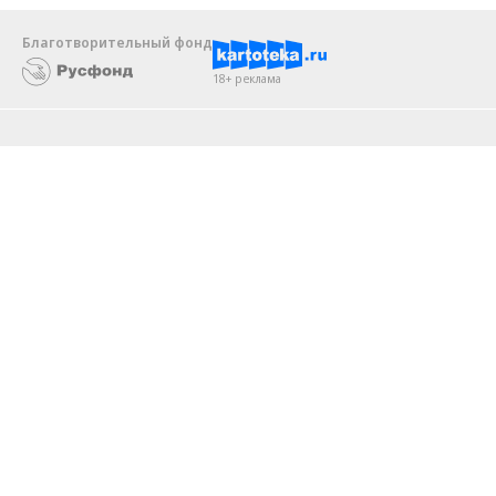
Благотворительный фонд
18+ реклама
О «Коммерсанте»
Android
Архив
Обратная связь
Контакты
Правовая информация
Реклама
E-mail рассылки
Вакансии
18+
© АО «Коммерсантъ». 127006, Москва, Оружейный переулок д. 41,
тел. +7 (495) 797-69-70.
Сетевое издание «Коммерсантъ» (доменное имя сайта:
kommersant.ru) зарегистрировано Федеральной службой
по надзору в сфере связи, информационных технологий и массовых
коммуникаций (Роскомнадзор), регистрационный номер и дата