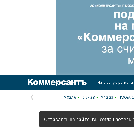
Коммерсантъ
На главную региона
$ 82,16
€ 94,83
¥ 12,23
IMOEX 2
Предыдущая
страница
Оставаясь на сайте, вы соглашаетесь 