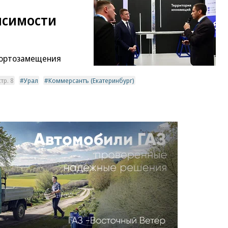
исимости
портозамещения
тр. 8
Урал
Коммерсантъ (Екатеринбург)