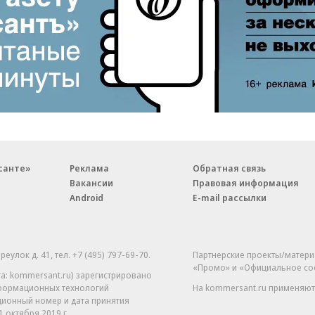
санте»
Реклама
Обратная связь
Вакансии
Правовая информация
Android
E-mail рассылки
реулок д. 41,
тел. +7 (495) 797-69-70.
Партнерские проекты/матери
«Промо» и «Официальное со
а: kommersant.ru) зарегистрировано
нформационных технологий
На kommersant.ru применяют
ционный номер и дата принятия
1 октября 2019 г.