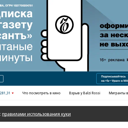
Реклама в «Ъ» www.kommersant.ru/ad
281,31
Что посмотреть в кино
Взрыв у Balzi Rossi
Мигранты в
с
правилами использования куки