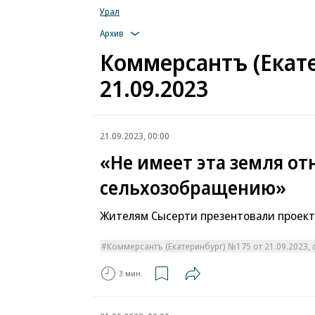
Урал
Архив
Коммерсантъ (Екат
21.09.2023
21.09.2023, 00:00
«Не имеет эта земля о
сельхозобращению»
Жителям Сысерти презентовали проект
Коммерсантъ (Екатеринбург) №175 от 21.09.2023, с
3 мин.