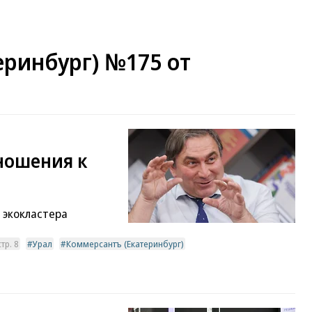
еринбург) №175 от
тношения к
 экокластера
тр. 8
Урал
Коммерсантъ (Екатеринбург)