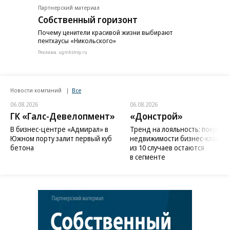
Партнерский материал
Собственный горизонт
Почему ценители красивой жизни выбирают
пентхаусы «Никольского»
Реклама. ugmkstroy.ru
Новости компаний
Все
06.08.2026
06.08.2026
ГК «Галс-Девелопмент»
«Донстрой»
В бизнес-центре «Адмирал» в
Тренд на лояльность: покупат
Южном порту залит первый куб
недвижимости бизнес-класса в
бетона
из 10 случаев остаются
в сегменте