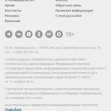
О «Коммерсанте»
Android
Архив
Обратная связь
Контакты
Правовая информация
Реклама
E-mail рассылки
Вакансии
18+
© АО «Коммерсантъ». 127006, Москва, Оружейный переулок д. 41,
тел. +7 (495) 797-69-70.
Сетевое издание «Коммерсантъ» (доменное имя сайта:
kommersant.ru) зарегистрировано Федеральной службой
по надзору в сфере связи, информационных технологий и массовых
коммуникаций (Роскомнадзор), регистрационный номер и дата
принятия решения о регистрации: серия
Эл № ФС77-76922
от 11 октября 2019 г.
Партнерские проекты/материалы, новости компаний, материалы
с пометкой «Промо» и «Официальное сообщение» опубликованы
на коммерческой основе.
На kommersant.ru применяются рекомендательные технологии.
Подробнее