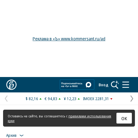
Реклама в «Ъ» www.kommersant.ru/ad
Коммерсантъ
Вход
$ 82,16
€ 94,83
¥ 12,23
IMOEX 2281,31
Предыдущая
С
страница
с
Оставаясь на сайте, вы соглашаетесь с
правилами использования
ОК
куки
Архив