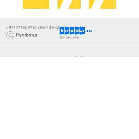
Благотворительный фонд
18+ реклама
О «Коммерсанте»
Android
Архив
Обратная связь
Контакты
Правовая информация
Реклама
E-mail рассылки
Вакансии
18+
© АО «Коммерсантъ». 127006, Москва, Оружейный переулок д. 41,
тел. +7 (495) 797-69-70.
Сетевое издание «Коммерсантъ» (доменное имя сайта:
kommersant.ru) зарегистрировано Федеральной службой