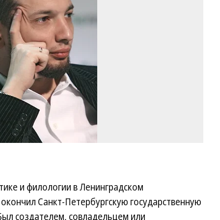
в 
Фо
Д
Ду
Ко
тике и филологии в Ленинградском
о окончил Санкт-Петербургскую государственную
Был создателем, совладельцем или