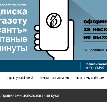
Реклама в «Ъ» www.kommersant.ru/ad
Взрыв у Balzi Rossi
Мигранты в Испании
Навстречу выборам
с
правилами использования куки