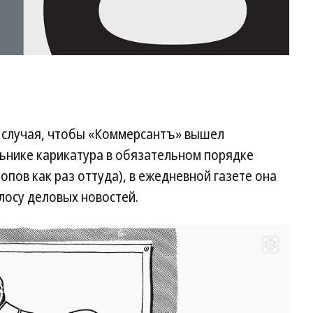
о случая, чтобы «Коммерсантъ» вышел
льнике карикатура в обязательном порядке
пов как раз оттуда), в ежедневной газете она
осу деловых новостей.
Развернуть на весь экран
Ка
из
№