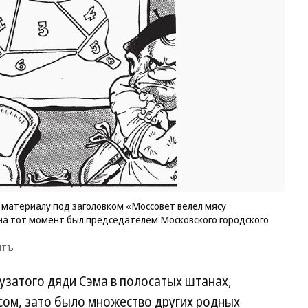
за
де
19
го
к 
по
«М
ве
мя
де
М
не
хо
Га
По
к материалу под заголовком «Моссовет велел мясу
на
 на тот момент был председателем Московского городского
м
бы
нтъ
пр
Мо
пузатого дяди Сэма в полосатых штанах,
го
со
осом, зато было множество других родных