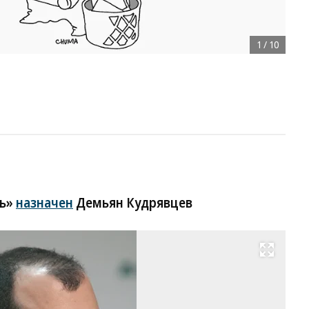
1
/
10
тъ»
назначен
Демьян Кудрявцев
Развернуть на весь экран
Д
Ку