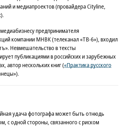
ний и медиапроектов (провайдера Cityline,
).
о медиабизнесу предпринимателя
кций компании МНВК (телеканал «ТВ-6»), входил
тъ». Невмешательство в тексты
ирует публикациями в российских и зарубежных
, автор нескольких книг (
«Практика русского
знецы»).
чайная удача фотографа может быть отнюдь
ом, с одной стороны, связанного с риском