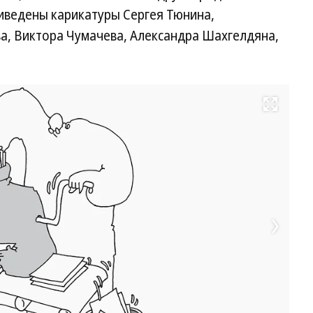
на
риведены карикатуры Сергея Тюнина,
де
Ри
а, Виктора Чумачева, Александра Шахгелдяна,
Ал
Ша
Ко
Развернуть на весь экран