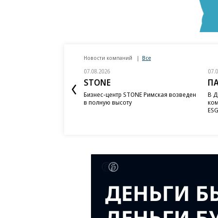
Новости компаний
Все
07.08.2026
07.
STONE
П
Бизнес-центр STONE Римская возведен
В Д
в полную высоту
ком
ESG