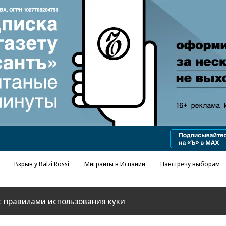
Реклама в «Ъ» www.kommersant.ru/ad
Взрыв у Balzi Rossi
Мигранты в Испании
Навстречу выборам
с
правилами использования куки