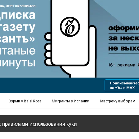
Реклама в «Ъ» www.kommersant.ru/ad
Взрыв у Balzi Rossi
Мигранты в Испании
Навстречу выборам
с
правилами использования куки