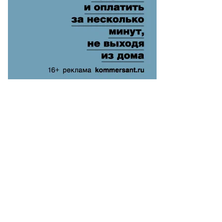
гений
зумный,
ммерсантъ