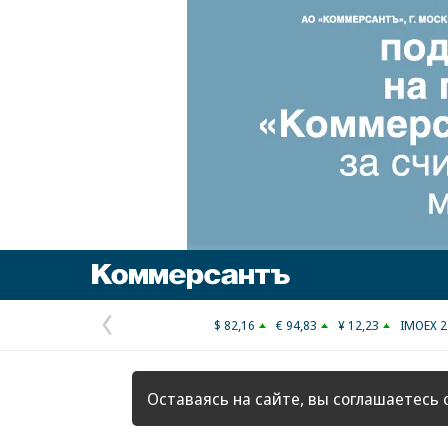
Коммерсантъ
$ 82,16
€ 94,83
¥ 12,23
IMOEX 2
Предыдущая
страница
Оставаясь на сайте, вы соглашаетесь 