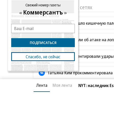
Свежий номер газеты
«Ъ» в социальных сетях
Коммерсантъ
Роскачество нашло кишечную пало
В Ozon рассказали об атаке на ло
ПОДПИСАТЬСЯ
В ООН прокомментировали удары В
Спасибо, не сейчас
Татьяна Ким прокомментировала а
Лента
Моя лента
NYT: наследник E