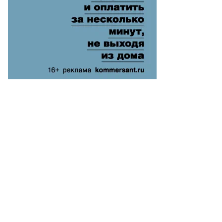
ректор
СМД
то:
еб
лкунов
ммерсантъ