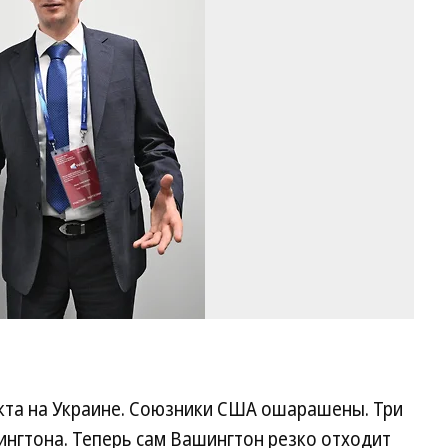
ди
Р
Фо
Гл
Ще
/
Ко
кта на Украине. Союзники США ошарашены. Три
ингтона. Теперь сам Вашингтон резко отходит