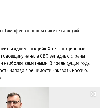
н Тимофеев о новом пакете санкций
новится «днем санкций». Хотя санкционные
 в годовщину начала СВО западные страны
ии наиболее заметными. В предыдущие годы
ость Запада в решимости наказать Россию.
м.
Развернуть на весь экран
Ге