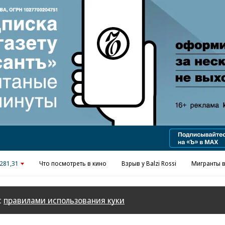
Реклама в «Ъ» www.kommersant.ru/ad
281,31
Что посмотреть в кино
Взрыв у Balzi Rossi
Мигранты в
с
правилами использования куки