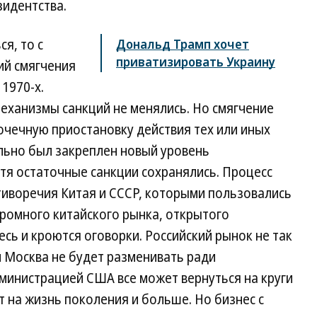
зидентства.
я, то с
Дональд Трамп хочет
приватизировать Украину
ий смягчения
1970-х.
еханизмы санкций не менялись. Но смягчение
очечную приостановку действия тех или иных
льно был закреплен новый уровень
тя остаточные санкции сохранялись. Процесс
отиворечия Китая и СССР, которыми пользовались
ромного китайского рынка, открытого
сь и кроются оговорки. Российский рынок не так
 Москва не будет разменивать ради
дминистрацией США все может вернуться на круги
т на жизнь поколения и больше. Но бизнес с